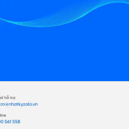
il hỗ trợ
tro@nhatkyzalo.vn
line
00 561 558